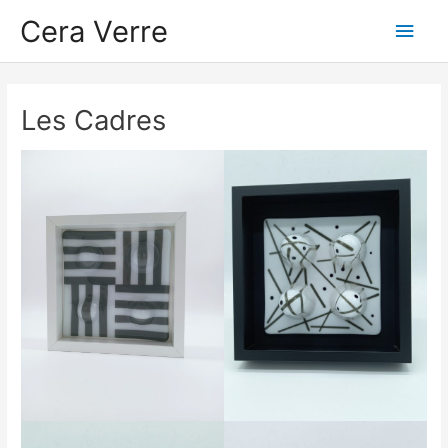
Skip
Main
Cera Verre
to
content
Men
Les Cadres